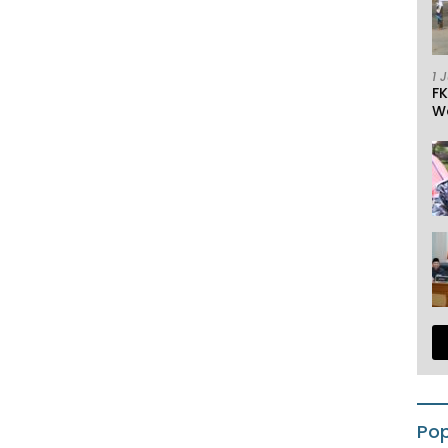
1 
F
W
Pop