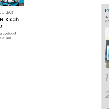
P
uari 2025
Ja
: Kisah
da
a
um Punya
ru podcast
ia: Dari
1