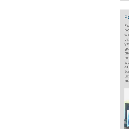
P
Po
pa
wa
Ja
ya
ga
di
re
wa
et
ta
ua
bu