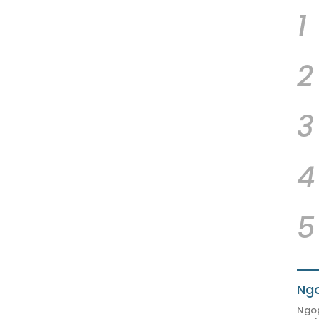
1
2
3
4
5
Ngo
Ngop