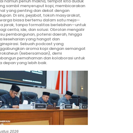
ai namun penuh makna, tempat kita duduk
ng sambil menyeruput kopi, membicarakan
hal yang penting dan dekat dengan
dupan. Di sini, pejabat, tokoh masyarakat,
warga biasa bertemu dalam satu meja—
a jarak, tanpa formalitas berlebihan—untuk
agi cerita, ide, dan solusi. Obrolan mengalir
 isu pembangunan, potensi daerah, hingga
ta keseharian yang hangat dan
inspirasi. Sebuah podcast yang
ggabungkan aroma kopi dengan semangat
rokaheun (kebersamaan), demi
bangun pemahaman dan kolaborasi untuk
 depan yang lebih baik.
ustus 2026