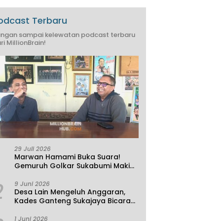
odcast Terbaru
ngan sampai kelewatan podcast terbaru
ri MillionBrain!
29 Juli 2026
Marwan Hamami Buka Suara!
Gemuruh Golkar Sukabumi Makin
Kencang, Aklamasi atau
2
Demokrasi yang Sedang Dikunci?
9 Juni 2026
Desa Lain Mengeluh Anggaran,
Kades Ganteng Sukajaya Bicara
Kemandirian
1 Juni 2026