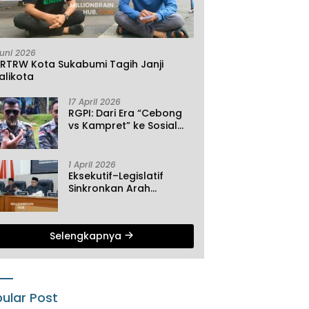
Juni 2026
KRTRW Kota Sukabumi Tagih Janji
alikota
17 April 2026
RGPI: Dari Era “Cebong
vs Kampret” ke Sosial
Ekonomi
1 April 2026
Eksekutif–Legislatif
Sinkronkan Arah
Pembangunan, Tiga
Agenda Strategis
Dibahas di Paripurna ke-
Selengkapnya
2 DPRD Sukabumi
ular Post