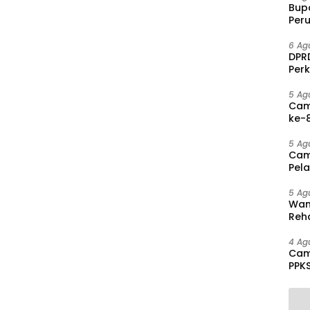
Bup
Per
PAD 
6 Ag
DPRD
Per
Disa
5 Ag
Cam
ke-8
Agu
5 Ag
Cam
Pel
hing
5 Ag
Wam
Reha
And
Pen
4 Ag
Cam
PPK
Mas