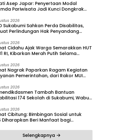
ati Asep Japar: Penyertaan Modal
umda Pariwisata Jadi Kunci Dongkrak
dan Investasi
ustus 2026
 Sukabumi Sahkan Perda Disabilitas,
kuat Perlindungan Hak Penyandang
bilitas
ustus 2026
at Cidahu Ajak Warga Semarakkan HUT
1 RI, Kibarkan Merah Putih Selama
stus
ustus 2026
at Nagrak Paparkan Ragam Kegiatan
ayanan Pemerintahan, dari Rakor MUI
ga Monitoring Proyek IPA
ustus 2026
endikdasmen Tambah Bantuan
bilitasi 174 Sekolah di Sukabumi, Wabup
reas Dorong Penguatan Mutu
didikan
ustus 2026
at Cibitung: Bimbingan Sosial untuk
S Diharapkan Beri Manfaat bagi
yarakat
Selengkapnya