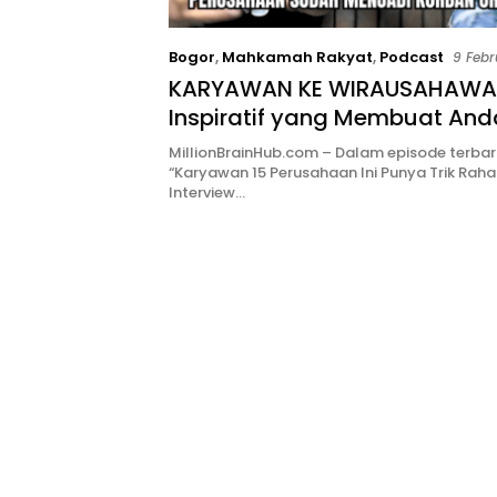
Bogor
,
Mahkamah Rakyat
,
Podcast
9 Febr
KARYAWAN KE WIRAUSAHAWAN
Inspiratif yang Membuat And
Bertanya, ‘Kenapa Saya Bel
MillionBrainHub.com – Dalam episode terba
Usaha Sendiri?
“Karyawan 15 Perusahaan Ini Punya Trik Rahas
Interview…