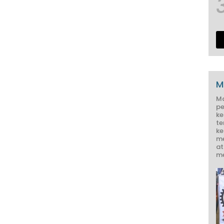
M
M
pe
ke
te
ke
me
at
me