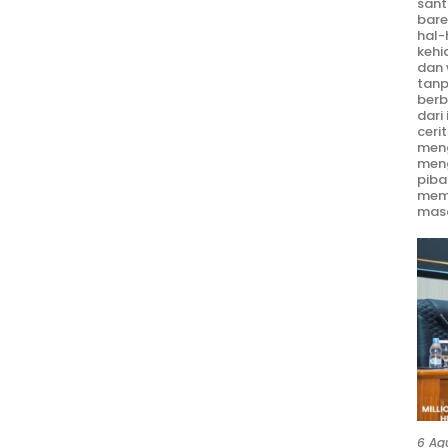
sant
bare
hal-
kehi
dan 
tanp
berb
dari
ceri
meng
men
piba
mem
masa
6 Ag