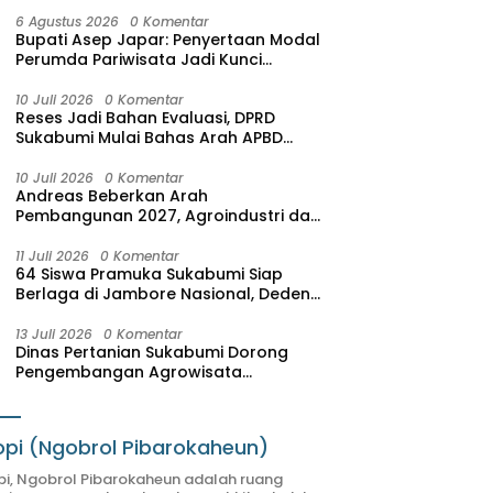
6 Agustus 2026
0 Komentar
Bupati Asep Japar: Penyertaan Modal
Perumda Pariwisata Jadi Kunci
Dongkrak PAD dan Investasi
10 Juli 2026
0 Komentar
Reses Jadi Bahan Evaluasi, DPRD
Sukabumi Mulai Bahas Arah APBD
2027
10 Juli 2026
0 Komentar
Andreas Beberkan Arah
Pembangunan 2027, Agroindustri dan
Pariwisata Jadi Motor Pertumbuhan
Ekonomi
11 Juli 2026
0 Komentar
64 Siswa Pramuka Sukabumi Siap
Berlaga di Jambore Nasional, Deden
Sumpena: Mereka Putra-Putri Terbaik
Hasil Seleksi
13 Juli 2026
0 Komentar
Dinas Pertanian Sukabumi Dorong
Pengembangan Agrowisata
Terintegrasi, SAM FARM Greenhouse
Resmi Jadi Destinasi Wisata Baru
pi (Ngobrol Pibarokaheun)
i, Ngobrol Pibarokaheun adalah ruang