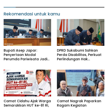
Dorong Penguatan Mutu
Pendidikan
Rekomendasi untuk kamu
Bupati Asep Japar:
DPRD Sukabumi Sahkan
Penyertaan Modal
Perda Disabilitas, Perkuat
Perumda Pariwisata Jadi
Perlindungan Hak
Kunci Dongkrak PAD dan
Penyandang Disabilitas
Investasi
Camat Cidahu Ajak Warga
Camat Nagrak Paparkan
Semarakkan HUT ke-81 RI,
Ragam Kegiatan