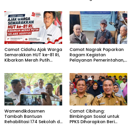
Kunci Dongkrak PAD dan
Penyandang Disabilitas
Investasi
Camat Cidahu Ajak Warga
Camat Nagrak Paparkan
Semarakkan HUT ke-81 RI,
Ragam Kegiatan
Kibarkan Merah Putih
Pelayanan Pemerintahan,
Selama Agustus
dari Rakor MUI hingga
Monitoring Proyek IPA
Wamendikdasmen
Camat Cibitung:
Tambah Bantuan
Bimbingan Sosial untuk
Rehabilitasi 174 Sekolah di
PPKS Diharapkan Beri
Sukabumi, Wabup Andreas
Manfaat bagi Masyarakat