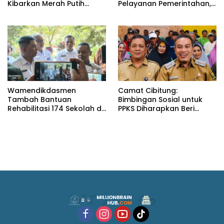
Kibarkan Merah Putih
Pelayanan Pemerintahan,
Selama Agustus
dari Rakor MUI hingga
Monitoring Proyek IPA
Wamendikdasmen
Camat Cibitung:
Tambah Bantuan
Bimbingan Sosial untuk
Rehabilitasi 174 Sekolah di
PPKS Diharapkan Beri
Sukabumi, Wabup Andreas
Manfaat bagi Masyarakat
Dorong Penguatan Mutu
Pendidikan