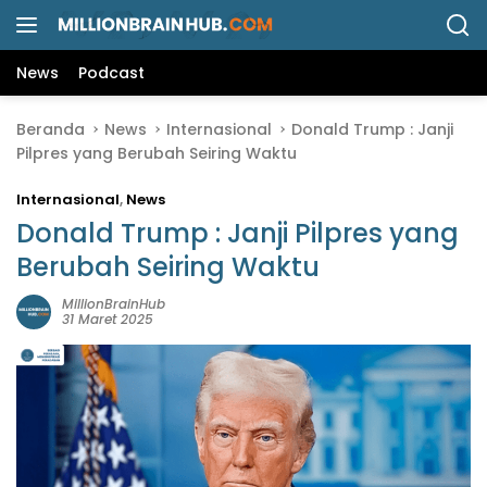
L
a
n
News
Podcast
g
s
Beranda
News
Internasional
Donald Trump : Janji
u
Pilpres yang Berubah Seiring Waktu
n
g
Internasional
,
News
k
e
Donald Trump : Janji Pilpres yang
k
Berubah Seiring Waktu
o
n
MillionBrainHub
31 Maret 2025
t
e
n