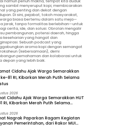
ai namun penuh makna, tempat kita duduk
ng sambil menyeruput kopi, membicarakan
hal yang penting dan dekat dengan
dupan. Di sini, pejabat, tokoh masyarakat,
warga biasa bertemu dalam satu meja—
a jarak, tanpa formalitas berlebihan—untuk
agi cerita, ide, dan solusi. Obrolan mengalir
 isu pembangunan, potensi daerah, hingga
ta keseharian yang hangat dan
inspirasi. Sebuah podcast yang
ggabungkan aroma kopi dengan semangat
rokaheun (kebersamaan), demi
bangun pemahaman dan kolaborasi untuk
 depan yang lebih baik.
ustus 2026
at Cidahu Ajak Warga Semarakkan HUT
1 RI, Kibarkan Merah Putih Selama
stus
ustus 2026
at Nagrak Paparkan Ragam Kegiatan
ayanan Pemerintahan, dari Rakor MUI