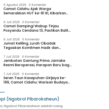
5 Agustus 2026
0 Komentar
Camat Cidahu Ajak Warga
Semarakkan HUT ke-81 RI, Kibarkan
Merah Putih Selama Agustus
6 Juli 2026
0 Komentar
Camat Dampingi Wabup Tinjau
Posyandu Cendana 13, Pastikan Balita
di Cidahu Terima Vitamin
6 Juli 2026
0 Komentar
Jumat Keliling, Lurah Cibadak
Tegaskan Komitmen Hadir dan
Melayani Masyarakat
7 Juli 2026
0 Komentar
Jembatan Gantung Prima Jantake
Resmi Beroperasi, Harapan Baru bagi
Warga Sasagaran
7 Juli 2026
0 Komentar
Seren Taun Kasepuhan Girijaya ke-
199, Camat Cidahu: Warisan Budaya
Harus Dijaga dan Dikembangkan
pi (Ngobrol Pibarokaheun)
i, Ngobrol Pibarokaheun adalah ruang