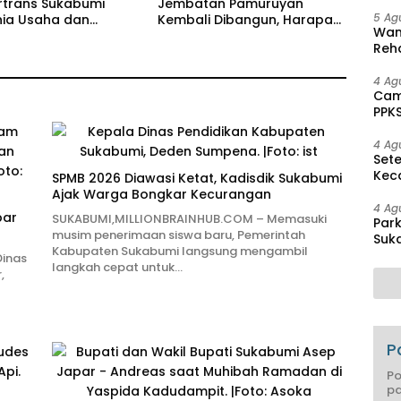
hing
rtrans Sukabumi
Jembatan Pamuruyan
5 Ag
nia Usaha dan
Kembali Dibangun, Harapan
Wam
Perkuat Sinergi
Baru Urai Macet Cibadak
Reha
And
Pen
4 Ag
Cam
PPK
Mas
4 Ag
Set
Kec
SPMB 2026 Diawasi Ketat, Kadisdik Sukabumi
Cam
Ajak Warga Bongkar Kecurangan
4 Ag
bar
SUKABUMI,MILLIONBRAINHUB.COM – Memasuki
Par
musim penerimaan siswa baru, Pemerintah
Suka
Kabupaten Sukabumi langsung mengambil
Sel
inas
langkah cepat untuk…
,
P
Po
pa