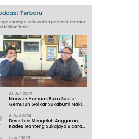
odcast Terbaru
ngan sampai kelewatan podcast terbaru
ri MillionBrain!
29 Juli 2026
Marwan Hamami Buka Suara!
Gemuruh Golkar Sukabumi Makin
Kencang, Aklamasi atau
2
Demokrasi yang Sedang Dikunci?
9 Juni 2026
Desa Lain Mengeluh Anggaran,
Kades Ganteng Sukajaya Bicara
Kemandirian
1 Juni 2026