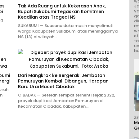
wa
es
Tak Ada Ruang untuk Kekerasan Anak,
Ja
ya
pi
Bupati Sukabumi Tegaskan Komitmen
ga
Keadilan atas Tragedi NS
ng
di
SUKABUMI — Suasana duka masih menyelimuti
re
wa
warga Kabupaten Sukabumi atas meninggalnya
et
NS (13) di wilayah…
ta
ua
bu
abumi
Dari Mangkrak ke Bergerak: Jembatan
nergi
Pamuruyan Kembali Dibangun, Harapan
Baru Urai Macet Cibadak
erah
uh
CIBADAK — Setelah sempat terhenti sejak 2022,
proyek duplikasi Jembatan Pamuruyan di
Kecamatan Cibadak, Kabupaten…
29
M
G
A