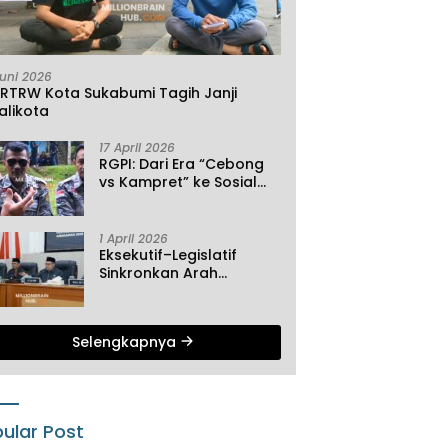
Juni 2026
KRTRW Kota Sukabumi Tagih Janji
alikota
17 April 2026
RGPI: Dari Era “Cebong
vs Kampret” ke Sosial
Ekonomi
1 April 2026
Eksekutif–Legislatif
Sinkronkan Arah
Pembangunan, Tiga
Agenda Strategis
Dibahas di Paripurna ke-
Selengkapnya
2 DPRD Sukabumi
ular Post