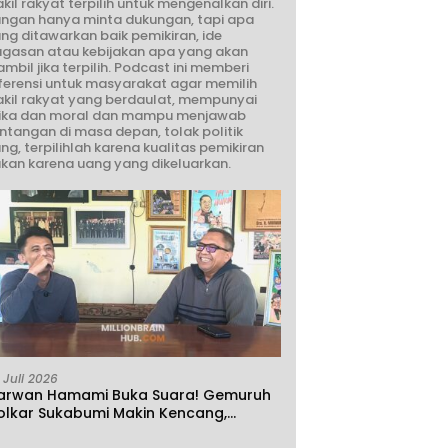
kil rakyat terpilih untuk mengenalkan diri.
ngan hanya minta dukungan, tapi apa
ng ditawarkan baik pemikiran, ide
gasan atau kebijakan apa yang akan
ambil jika terpilih. Podcast ini memberi
ferensi untuk masyarakat agar memilih
kil rakyat yang berdaulat, mempunyai
ika dan moral dan mampu menjawab
ntangan di masa depan, tolak politik
ng, terpilihlah karena kualitas pemikiran
kan karena uang yang dikeluarkan.
 Juli 2026
arwan Hamami Buka Suara! Gemuruh
olkar Sukabumi Makin Kencang,
klamasi atau Demokrasi yang Sedang