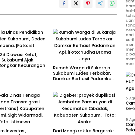
sant
bare
hal-
kehi
dan 
tanp
berb
dari
ceri
meng
men
piba
26 Diawasi Ketat,
mem
k Sukabumi Ajak
masa
Bongkar Kecurangan
Rumah Warga di Sukaraja
Sukabumi Ludes Terbakar,
Damkar Berhasil Padamkan
Api
5 Ag
Cam
ke-8
Agu
5 Ag
Cam
Pel
im Investasi,
Dari Mangkrak ke Bergerak: