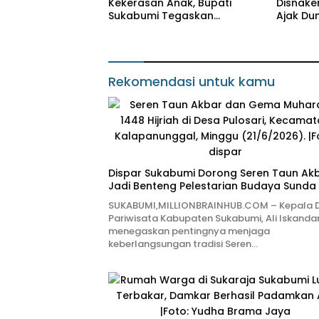
Kekerasan Anak, Bupati
Disnake
Sukabumi Tegaskan
Ajak Du
Komitmen Keadilan atas
Pekerja 
Tragedi NS
Rekomendasi untuk kamu
Dispar Sukabumi Dorong Seren Taun Ak
Jadi Benteng Pelestarian Budaya Sunda
SUKABUMI,MILLIONBRAINHUB.COM – Kepala D
Pariwisata Kabupaten Sukabumi, Ali Iskandar
menegaskan pentingnya menjaga
keberlangsungan tradisi Seren…