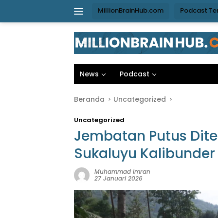
Langsung
MillionBrainHub.com
Podcast Te
ke
konten
News
Podcast
Beranda
Uncategorized
Uncategorized
Jembatan Putus Diter
Sukaluyu Kalibunder 
Muhammad Imran
27 Januari 2026