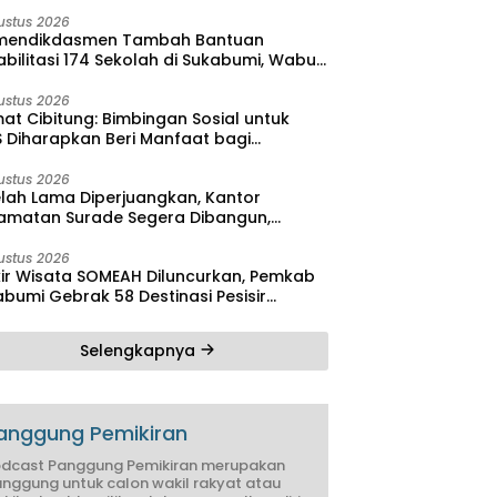
ga Monitoring Proyek IPA
ustus 2026
endikdasmen Tambah Bantuan
bilitasi 174 Sekolah di Sukabumi, Wabup
reas Dorong Penguatan Mutu
didikan
ustus 2026
at Cibitung: Bimbingan Sosial untuk
S Diharapkan Beri Manfaat bagi
yarakat
ustus 2026
elah Lama Diperjuangkan, Kantor
amatan Surade Segera Dibangun,
at: Ini Kebanggaan Masyarakat
ustus 2026
kir Wisata SOMEAH Diluncurkan, Pemkab
bumi Gebrak 58 Destinasi Pesisir
atan
Selengkapnya
anggung Pemikiran
dcast Panggung Pemikiran merupakan
nggung untuk calon wakil rakyat atau