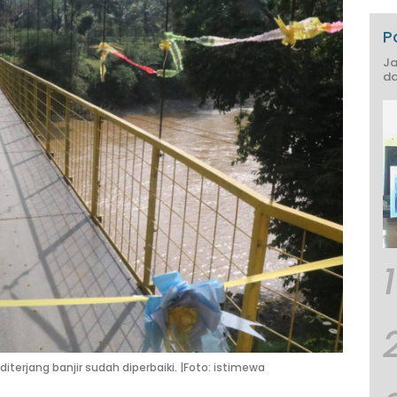
P
Ja
da
1
erjang banjir sudah diperbaiki. |Foto: istimewa