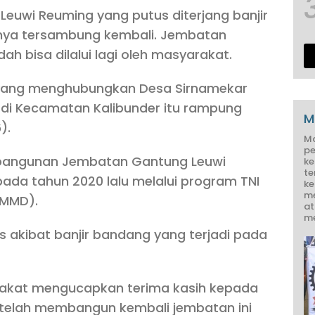
uwi Reuming yang putus diterjang banjir
rnya tersambung kembali. Jembatan
ah bisa dilalui lagi oleh masyarakat.
yang menghubungkan Desa Sirnamekar
di Kecamatan Kalibunder itu rampung
M
).
M
pe
, bangunan Jembatan Gantung Leuwi
ke
te
da tahun 2020 lalu melalui program TNI
ke
me
MMD).
at
me
 akibat banjir bandang yang terjadi pada
kat mengucapkan terima kasih kepada
g telah membangun kembali jembatan ini