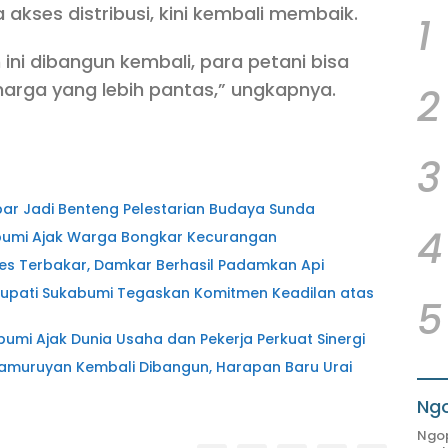
 akses distribusi, kini kembali membaik.
1
 ini dibangun kembali, para petani bisa
harga yang lebih pantas,” ungkapnya.
2
3
ar Jadi Benteng Pelestarian Budaya Sunda
4
abumi Ajak Warga Bongkar Kecurangan
es Terbakar, Damkar Berhasil Padamkan Api
Bupati Sukabumi Tegaskan Komitmen Keadilan atas
5
abumi Ajak Dunia Usaha dan Pekerja Perkuat Sinergi
amuruyan Kembali Dibangun, Harapan Baru Urai
Ngo
Ngop