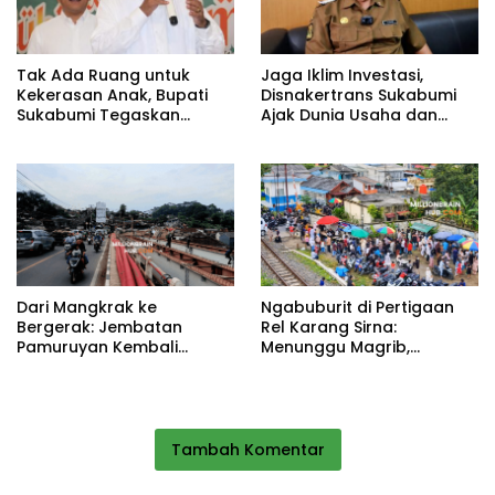
Tak Ada Ruang untuk
Jaga Iklim Investasi,
Kekerasan Anak, Bupati
Disnakertrans Sukabumi
Sukabumi Tegaskan
Ajak Dunia Usaha dan
Komitmen Keadilan atas
Pekerja Perkuat Sinergi
Tragedi NS
Dari Mangkrak ke
Ngabuburit di Pertigaan
Bergerak: Jembatan
Rel Karang Sirna:
Pamuruyan Kembali
Menunggu Magrib,
Dibangun, Harapan Baru
Merawat Kebersamaan
Urai Macet Cibadak
Tambah Komentar