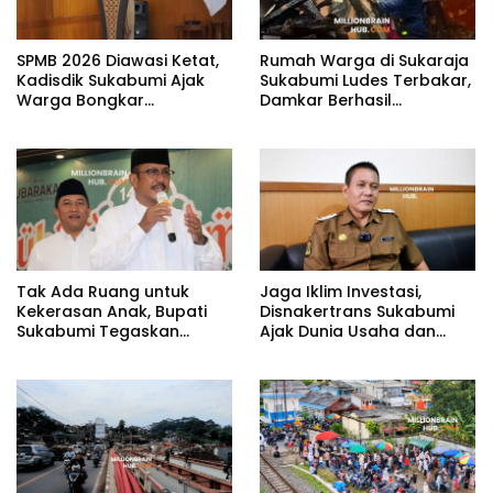
SPMB 2026 Diawasi Ketat,
Rumah Warga di Sukaraja
Kadisdik Sukabumi Ajak
Sukabumi Ludes Terbakar,
Warga Bongkar
Damkar Berhasil
Kecurangan
Padamkan Api
Tak Ada Ruang untuk
Jaga Iklim Investasi,
Kekerasan Anak, Bupati
Disnakertrans Sukabumi
Sukabumi Tegaskan
Ajak Dunia Usaha dan
Komitmen Keadilan atas
Pekerja Perkuat Sinergi
Tragedi NS