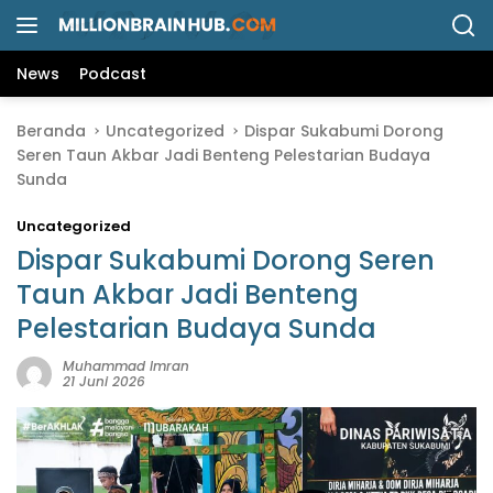
L
a
n
News
Podcast
g
s
Beranda
Uncategorized
Dispar Sukabumi Dorong
u
Seren Taun Akbar Jadi Benteng Pelestarian Budaya
n
Sunda
g
k
Uncategorized
e
k
Dispar Sukabumi Dorong Seren
o
Taun Akbar Jadi Benteng
n
Pelestarian Budaya Sunda
t
e
Muhammad Imran
n
21 Juni 2026