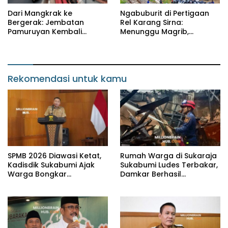
Dari Mangkrak ke
Ngabuburit di Pertigaan
Bergerak: Jembatan
Rel Karang Sirna:
Pamuruyan Kembali
Menunggu Magrib,
Dibangun, Harapan Baru
Merawat Kebersamaan
Urai Macet Cibadak
Rekomendasi untuk kamu
SPMB 2026 Diawasi Ketat,
Rumah Warga di Sukaraja
Kadisdik Sukabumi Ajak
Sukabumi Ludes Terbakar,
Warga Bongkar
Damkar Berhasil
Kecurangan
Padamkan Api