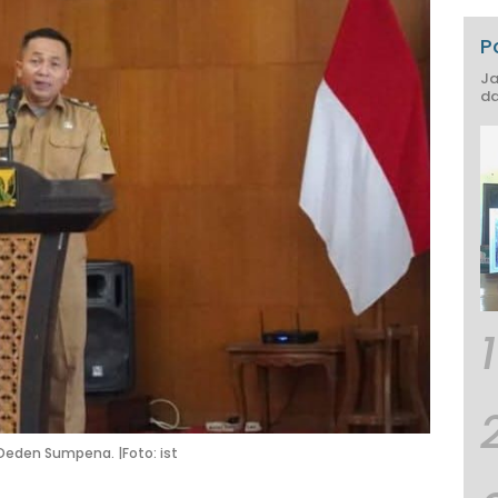
P
Ja
da
1
Deden Sumpena. |Foto: ist