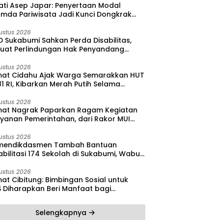
ati Asep Japar: Penyertaan Modal
umda Pariwisata Jadi Kunci Dongkrak
dan Investasi
ustus 2026
 Sukabumi Sahkan Perda Disabilitas,
kuat Perlindungan Hak Penyandang
bilitas
ustus 2026
at Cidahu Ajak Warga Semarakkan HUT
1 RI, Kibarkan Merah Putih Selama
stus
ustus 2026
at Nagrak Paparkan Ragam Kegiatan
ayanan Pemerintahan, dari Rakor MUI
ga Monitoring Proyek IPA
ustus 2026
endikdasmen Tambah Bantuan
bilitasi 174 Sekolah di Sukabumi, Wabup
reas Dorong Penguatan Mutu
didikan
ustus 2026
at Cibitung: Bimbingan Sosial untuk
S Diharapkan Beri Manfaat bagi
yarakat
Selengkapnya