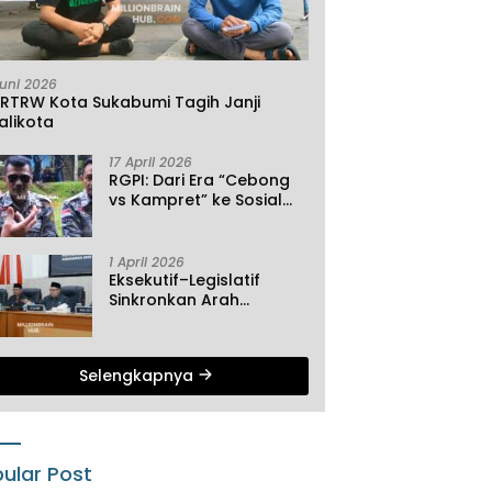
Juni 2026
KRTRW Kota Sukabumi Tagih Janji
alikota
17 April 2026
RGPI: Dari Era “Cebong
vs Kampret” ke Sosial
Ekonomi
1 April 2026
Eksekutif–Legislatif
Sinkronkan Arah
Pembangunan, Tiga
Agenda Strategis
Dibahas di Paripurna ke-
Selengkapnya
2 DPRD Sukabumi
ular Post