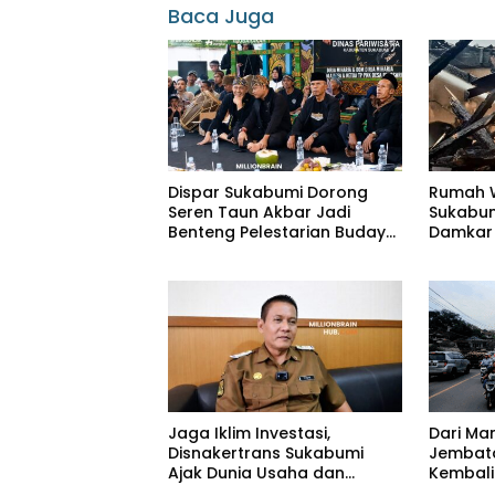
Baca Juga
Dispar Sukabumi Dorong
Rumah W
Seren Taun Akbar Jadi
Sukabum
Benteng Pelestarian Budaya
Damkar 
Sunda
Api
Jaga Iklim Investasi,
Dari Ma
Disnakertrans Sukabumi
Jembat
Ajak Dunia Usaha dan
Kembali
Pekerja Perkuat Sinergi
Baru Ur