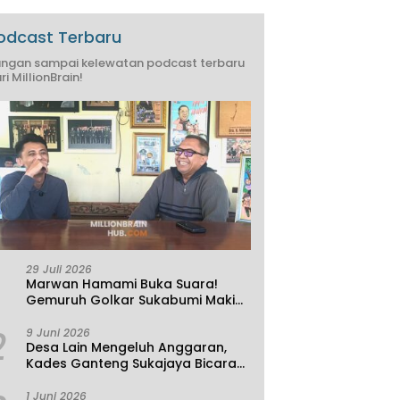
odcast Terbaru
ngan sampai kelewatan podcast terbaru
ri MillionBrain!
29 Juli 2026
Marwan Hamami Buka Suara!
Gemuruh Golkar Sukabumi Makin
Kencang, Aklamasi atau
2
Demokrasi yang Sedang Dikunci?
9 Juni 2026
Desa Lain Mengeluh Anggaran,
Kades Ganteng Sukajaya Bicara
Kemandirian
1 Juni 2026