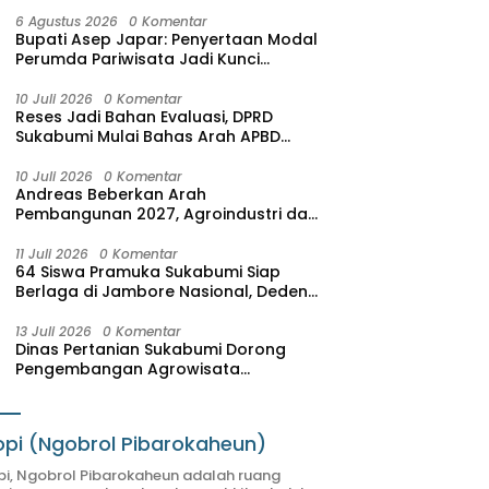
6 Agustus 2026
0 Komentar
Bupati Asep Japar: Penyertaan Modal
Perumda Pariwisata Jadi Kunci
Dongkrak PAD dan Investasi
10 Juli 2026
0 Komentar
Reses Jadi Bahan Evaluasi, DPRD
Sukabumi Mulai Bahas Arah APBD
2027
10 Juli 2026
0 Komentar
Andreas Beberkan Arah
Pembangunan 2027, Agroindustri dan
Pariwisata Jadi Motor Pertumbuhan
Ekonomi
11 Juli 2026
0 Komentar
64 Siswa Pramuka Sukabumi Siap
Berlaga di Jambore Nasional, Deden
Sumpena: Mereka Putra-Putri Terbaik
Hasil Seleksi
13 Juli 2026
0 Komentar
Dinas Pertanian Sukabumi Dorong
Pengembangan Agrowisata
Terintegrasi, SAM FARM Greenhouse
Resmi Jadi Destinasi Wisata Baru
pi (Ngobrol Pibarokaheun)
i, Ngobrol Pibarokaheun adalah ruang