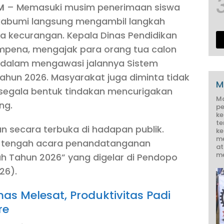
M
– Memasuki musim penerimaan siswa
kabumi langsung mengambil langkah
a kecurangan. Kepala Dinas Pendidikan
pena, mengajak para orang tua calon
tif dalam mengawasi jalannya Sistem
ahun 2026. Masyarakat juga diminta tidak
M
segala bentuk tindakan mencurigakan
M
ng.
pe
ke
te
n secara terbuka di hadapan publik.
ke
me
di tengah acara penandatanganan
at
me
Tahun 2026” yang digelar di Pendopo
26).
as Melesat, Produktivitas Padi
re