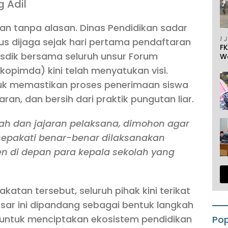
g Adil
kan tanpa alasan. Dinas Pendidikan sadar
1 
us dijaga sejak hari pertama pendaftaran
F
Disdik bersama seluruh unsur Forum
W
kopimda) kini telah menyatukan visi.
uk memastikan proses penerimaan siswa
aran, dan bersih dari praktik pungutan liar.
lah dan jajaran pelaksana, dimohon agar
isepakati benar-benar dilaksanakan
en di depan para kepala sekolah yang
atan tersebut, seluruh pihak kini terikat
esar ini dipandang sebagai bentuk langkah
 untuk menciptakan ekosistem pendidikan
Pop