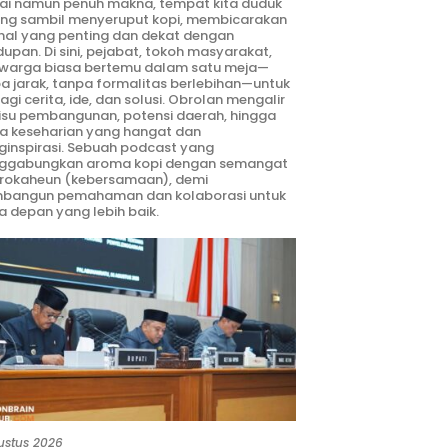
ai namun penuh makna, tempat kita duduk
ng sambil menyeruput kopi, membicarakan
hal yang penting dan dekat dengan
dupan. Di sini, pejabat, tokoh masyarakat,
warga biasa bertemu dalam satu meja—
a jarak, tanpa formalitas berlebihan—untuk
agi cerita, ide, dan solusi. Obrolan mengalir
 isu pembangunan, potensi daerah, hingga
ta keseharian yang hangat dan
inspirasi. Sebuah podcast yang
ggabungkan aroma kopi dengan semangat
rokaheun (kebersamaan), demi
bangun pemahaman dan kolaborasi untuk
 depan yang lebih baik.
ustus 2026