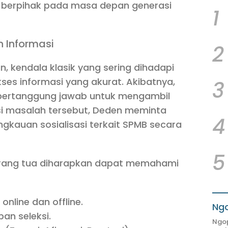
 berpihak pada masa depan generasi
1
 Informasi
2
 kendala klasik yang sering dihadapi
es informasi yang akurat. Akibatnya,
3
 bertanggung jawab untuk mengambil
i masalah tersebut, Deden meminta
4
gkauan sosialisasi terkait SPMB secara
5
, orang tua diharapkan dapat memahami
nline dan offline.
Ngo
an seleksi.
Ngop