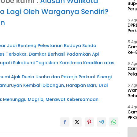
tobe kami
:
Alasan Walikota
Bup
Per
a Lagi Oleh Warganya Sendiri?
PAD 
6 Ag
an
DPRD
Per
Disa
5 Ag
ar Jadi Benteng Pelestarian Budaya Sunda
Cam
ke-8
es Terbakar, Damkar Berhasil Padamkan Api
Agu
Bupati Sukabumi Tegaskan Komitmen Keadilan atas
5 Ag
Cam
Pel
abumi Ajak Dunia Usaha dan Pekerja Perkuat Sinergi
hing
amuruyan Kembali Dibangun, Harapan Baru Urai
5 Ag
Wam
Reha
rna: Menunggu Magrib, Merawat Kebersamaan
And
Pen
4 Ag
Cam
PPK
Mas