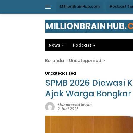
Langsung
MillionBrainHub.com
Podcast Te
ke
konten
News
Podcast
Beranda
Uncategorized
Uncategorized
SPMB 2026 Diawasi K
Ajak Warga Bongkar
Muhammad Imran
2 Juni 2026