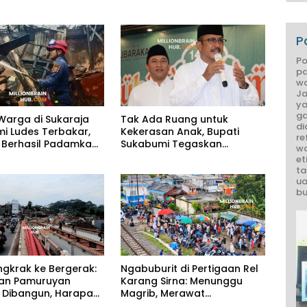
P
Po
pa
wa
Ja
ya
ga
arga di Sukaraja
Tak Ada Ruang untuk
di
i Ludes Terbakar,
Kekerasan Anak, Bupati
re
Berhasil Padamkan
Sukabumi Tegaskan
wa
Komitmen Keadilan atas
et
Tragedi NS
ta
ua
bu
ngkrak ke Bergerak:
Ngabuburit di Pertigaan Rel
an Pamuruyan
Karang Sirna: Menunggu
 Dibangun, Harapan
Magrib, Merawat
ai Macet Cibadak
Kebersamaan