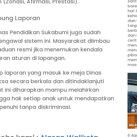
 (Zonasi, Afirmasi, Prestasi).
sant
bare
hal-
kehi
pung Laporan
dan 
tanp
berb
nas Pendidikan Sukabumi juga sudah
dari
ngawal sistem ini. Masyarakat diimbau
ceri
meng
duan resmi jika menemukan kendala
men
piba
aran aturan di lapangan.
mem
masa
 laporan yang masuk ke meja Dinas
sa secara berkala dan ditindaklanjuti
t ini diharapkan mampu melahirkan
hingga hak setiap anak untuk mendapatkan
penuhi tanpa diskriminasi.
6 Ag