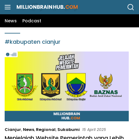
L
a
n
News
Podcast
g
s
u
#kabupaten cianjur
n
g
k
e
k
o
n
t
e
n
Cianjur
,
News
,
Regional
,
Sukabumi
15 April 2025
Menjelajah Website Pemerintah yang Lebih