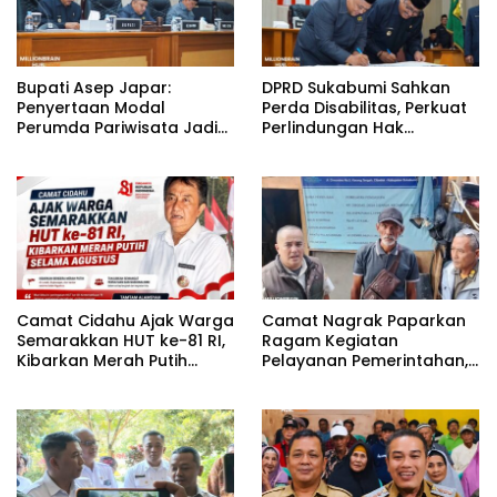
Bupati Asep Japar:
DPRD Sukabumi Sahkan
Penyertaan Modal
Perda Disabilitas, Perkuat
Perumda Pariwisata Jadi
Perlindungan Hak
Kunci Dongkrak PAD dan
Penyandang Disabilitas
Investasi
Camat Cidahu Ajak Warga
Camat Nagrak Paparkan
Semarakkan HUT ke-81 RI,
Ragam Kegiatan
Kibarkan Merah Putih
Pelayanan Pemerintahan,
Selama Agustus
dari Rakor MUI hingga
Monitoring Proyek IPA