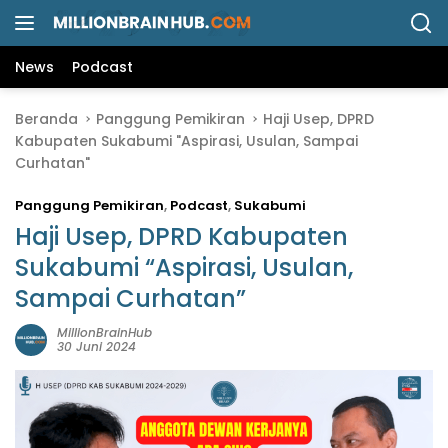
L
a
n
News
Podcast
g
s
Beranda
Panggung Pemikiran
Haji Usep, DPRD
u
Kabupaten Sukabumi "Aspirasi, Usulan, Sampai
n
Curhatan"
g
k
Panggung Pemikiran
,
Podcast
,
Sukabumi
e
k
Haji Usep, DPRD Kabupaten
o
Sukabumi “Aspirasi, Usulan,
n
Sampai Curhatan”
t
e
MillionBrainHub
n
30 Juni 2024