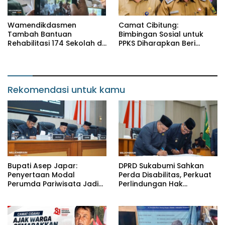
Wamendikdasmen
Camat Cibitung:
Tambah Bantuan
Bimbingan Sosial untuk
Rehabilitasi 174 Sekolah di
PPKS Diharapkan Beri
Sukabumi, Wabup Andreas
Manfaat bagi Masyarakat
Dorong Penguatan Mutu
Pendidikan
Rekomendasi untuk kamu
Bupati Asep Japar:
DPRD Sukabumi Sahkan
Penyertaan Modal
Perda Disabilitas, Perkuat
Perumda Pariwisata Jadi
Perlindungan Hak
Kunci Dongkrak PAD dan
Penyandang Disabilitas
Investasi