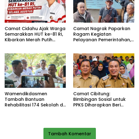
Camat Cidahu Ajak Warga
Camat Nagrak Paparkan
Semarakkan HUT ke-81 RI,
Ragam Kegiatan
Kibarkan Merah Putih
Pelayanan Pemerintahan,
Selama Agustus
dari Rakor MUI hingga
Monitoring Proyek IPA
Wamendikdasmen
Camat Cibitung:
Tambah Bantuan
Bimbingan Sosial untuk
Rehabilitasi 174 Sekolah di
PPKS Diharapkan Beri
Sukabumi, Wabup Andreas
Manfaat bagi Masyarakat
Dorong Penguatan Mutu
Pendidikan
Tambah Komentar