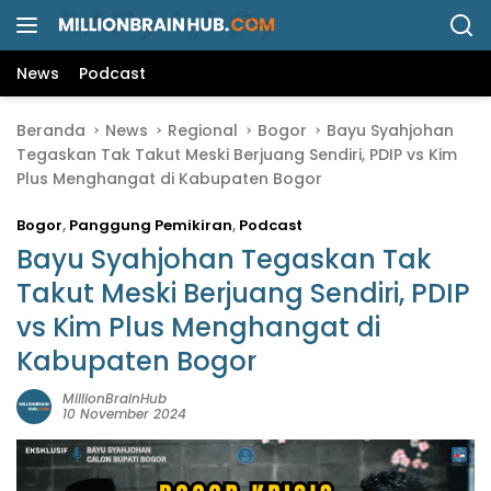
L
a
n
News
Podcast
g
s
Beranda
News
Regional
Bogor
Bayu Syahjohan
u
Tegaskan Tak Takut Meski Berjuang Sendiri, PDIP vs Kim
n
Plus Menghangat di Kabupaten Bogor
g
k
Bogor
,
Panggung Pemikiran
,
Podcast
e
k
Bayu Syahjohan Tegaskan Tak
o
Takut Meski Berjuang Sendiri, PDIP
n
vs Kim Plus Menghangat di
t
e
Kabupaten Bogor
n
MillionBrainHub
10 November 2024