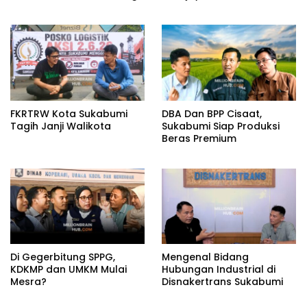
Aklamasi atau Demokrasi
Kemandirian
yang Sedang Dikunci?
FKRTRW Kota Sukabumi
DBA Dan BPP Cisaat,
Tagih Janji Walikota
Sukabumi Siap Produksi
Beras Premium
Di Gegerbitung SPPG,
Mengenal Bidang
KDKMP dan UMKM Mulai
Hubungan Industrial di
Mesra?
Disnakertrans Sukabumi