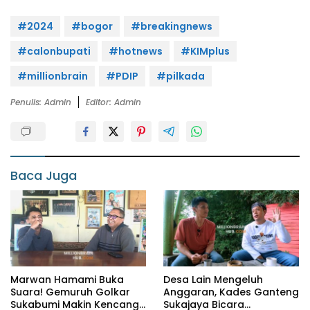
#2024
#bogor
#breakingnews
#calonbupati
#hotnews
#KIMplus
#millionbrain
#PDIP
#pilkada
Penulis: Admin
Editor: Admin
Baca Juga
Marwan Hamami Buka
Desa Lain Mengeluh
Suara! Gemuruh Golkar
Anggaran, Kades Ganteng
Sukabumi Makin Kencang,
Sukajaya Bicara