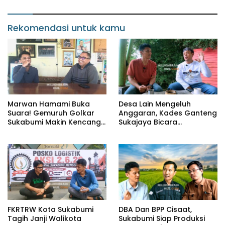
Rekomendasi untuk kamu
Marwan Hamami Buka
Desa Lain Mengeluh
Suara! Gemuruh Golkar
Anggaran, Kades Ganteng
Sukabumi Makin Kencang,
Sukajaya Bicara
Aklamasi atau Demokrasi
Kemandirian
yang Sedang Dikunci?
FKRTRW Kota Sukabumi
DBA Dan BPP Cisaat,
Tagih Janji Walikota
Sukabumi Siap Produksi