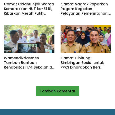
Camat Cidahu Ajak Warga
Camat Nagrak Paparkan
Semarakkan HUT ke-81 RI,
Ragam Kegiatan
Kibarkan Merah Putih
Pelayanan Pemerintahan,
Selama Agustus
dari Rakor MUI hingga
Monitoring Proyek IPA
Wamendikdasmen
Camat Cibitung:
Tambah Bantuan
Bimbingan Sosial untuk
Rehabilitasi 174 Sekolah di
PPKS Diharapkan Beri
Sukabumi, Wabup Andreas
Manfaat bagi Masyarakat
Dorong Penguatan Mutu
Pendidikan
Tambah Komentar