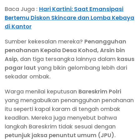
Baca Juga :
Hari Kartini: Saat Emansipasi
Bertemu Diskon Skincare dan Lomba Kebaya
di Kantor
Sumber kekesalan mereka?
Penangguhan
penahanan Kepala Desa Kohod, Arsin bin
Asip
, dan tiga tersangka lainnya dalam
kasus
pagar laut
yang bikin gelombang lebih dari
sekadar ombak.
Warga menilai keputusan
Bareskrim Polri
yang mengabulkan penangguhan penahanan
itu seperti kapal karam di tengah ombak
keadilan. Mereka juga menyebut bahwa
langkah Bareskrim tidak sesuai dengan
petunjuk jaksa penuntut umum (JPU)
.