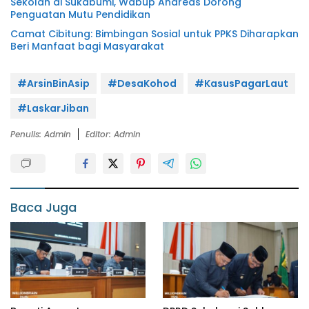
Sekolah di Sukabumi, Wabup Andreas Dorong
Penguatan Mutu Pendidikan
Camat Cibitung: Bimbingan Sosial untuk PPKS Diharapkan
Beri Manfaat bagi Masyarakat
#ArsinBinAsip
#DesaKohod
#KasusPagarLaut
#LaskarJiban
Penulis: Admin
Editor: Admin
Baca Juga