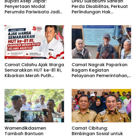
Bupati Asep Japar:
DPRD Sukabumi Sahkan
Penyertaan Modal
Perda Disabilitas, Perkuat
Perumda Pariwisata Jadi
Perlindungan Hak
Kunci Dongkrak PAD dan
Penyandang Disabilitas
Investasi
Camat Cidahu Ajak Warga
Camat Nagrak Paparkan
Semarakkan HUT ke-81 RI,
Ragam Kegiatan
Kibarkan Merah Putih
Pelayanan Pemerintahan,
Selama Agustus
dari Rakor MUI hingga
Monitoring Proyek IPA
Wamendikdasmen
Camat Cibitung:
Tambah Bantuan
Bimbingan Sosial untuk