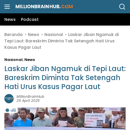
L
a
n
News
Podcast
g
s
Beranda
News
Nasional
Laskar Jiban Ngamuk di
u
Tepi Laut: Bareskrim Diminta Tak Setengah Hati Urus
n
Kasus Pagar Laut
g
k
Nasional
,
News
e
k
Laskar Jiban Ngamuk di Tepi Laut:
o
Bareskrim Diminta Tak Setengah
n
Hati Urus Kasus Pagar Laut
t
e
MillionBrainHub
n
29 April 2025