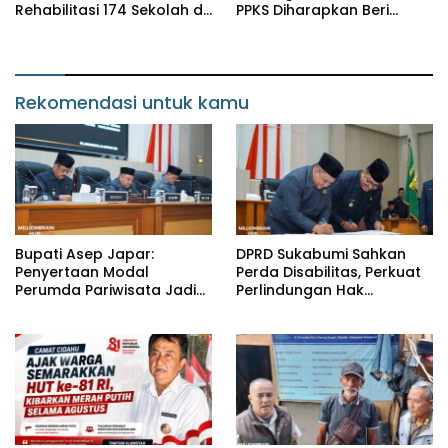
Rehabilitasi 174 Sekolah di
PPKS Diharapkan Beri
Sukabumi, Wabup Andreas
Manfaat bagi Masyarakat
Dorong Penguatan Mutu
Pendidikan
Rekomendasi untuk kamu
Bupati Asep Japar:
DPRD Sukabumi Sahkan
Penyertaan Modal
Perda Disabilitas, Perkuat
Perumda Pariwisata Jadi
Perlindungan Hak
Kunci Dongkrak PAD dan
Penyandang Disabilitas
Investasi