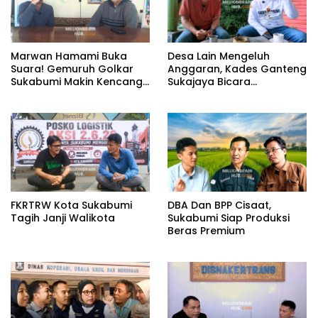
Marwan Hamami Buka
Desa Lain Mengeluh
Suara! Gemuruh Golkar
Anggaran, Kades Ganteng
Sukabumi Makin Kencang,
Sukajaya Bicara
Aklamasi atau Demokrasi
Kemandirian
yang Sedang Dikunci?
FKRTRW Kota Sukabumi
DBA Dan BPP Cisaat,
Tagih Janji Walikota
Sukabumi Siap Produksi
Beras Premium