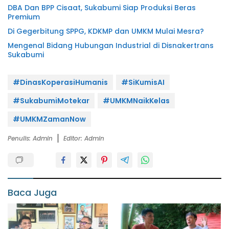
DBA Dan BPP Cisaat, Sukabumi Siap Produksi Beras
Premium
Di Gegerbitung SPPG, KDKMP dan UMKM Mulai Mesra?
Mengenal Bidang Hubungan Industrial di Disnakertrans
Sukabumi
#DinasKoperasiHumanis
#SiKumisAI
#SukabumiMotekar
#UMKMNaikKelas
#UMKMZamanNow
Penulis: Admin
Editor: Admin
Baca Juga