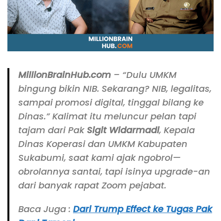
MillionBrainHub.com
– “Dulu UMKM
bingung bikin NIB. Sekarang? NIB, legalitas,
sampai promosi digital, tinggal bilang ke
Dinas.”
Kalimat itu meluncur pelan tapi
tajam dari Pak
Sigit Widarmadi
, Kepala
Dinas Koperasi dan UMKM Kabupaten
Sukabumi, saat kami ajak ngobrol—
obrolannya santai, tapi isinya
upgrade
-an
dari banyak rapat Zoom pejabat.
Baca Juga :
Dari Trump Effect ke Tugas Pak