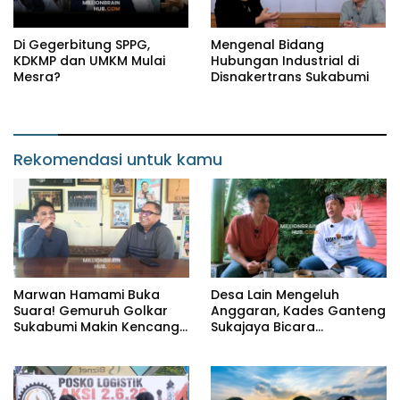
Di Gegerbitung SPPG,
Mengenal Bidang
KDKMP dan UMKM Mulai
Hubungan Industrial di
Mesra?
Disnakertrans Sukabumi
Rekomendasi untuk kamu
Marwan Hamami Buka
Desa Lain Mengeluh
Suara! Gemuruh Golkar
Anggaran, Kades Ganteng
Sukabumi Makin Kencang,
Sukajaya Bicara
Aklamasi atau Demokrasi
Kemandirian
yang Sedang Dikunci?