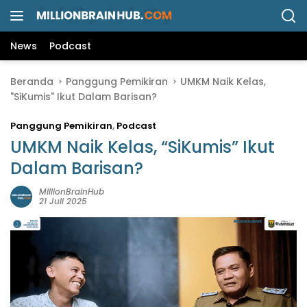
L
a
n
News
Podcast
g
s
Beranda
Panggung Pemikiran
UMKM Naik Kelas,
u
"SiKumis" Ikut Dalam Barisan?
n
g
Panggung Pemikiran
,
Podcast
k
e
UMKM Naik Kelas, “SiKumis” Ikut
k
Dalam Barisan?
o
n
MillionBrainHub
21 Juli 2025
t
e
n